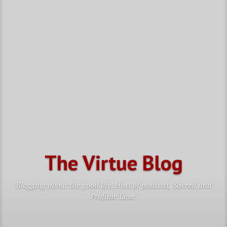
The Virtue Blog
Blogging about the good life. Host of podcast, Sacred and
Profane Love.