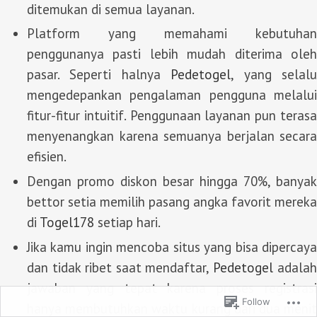
ditemukan di semua layanan.
Platform yang memahami kebutuhan
penggunanya pasti lebih mudah diterima oleh
pasar. Seperti halnya
Pedetogel
, yang selal
mengedepankan pengalaman pengguna melalui
fitur-fitur intuitif. Penggunaan layanan pun terasa
menyenangkan karena semuanya berjalan secara
efisien.
Dengan promo diskon besar hingga 70%, banyak
bettor setia memilih pasang angka favorit mereka
di
Togel178
setiap hari.
Jika kamu ingin mencoba situs yang bisa dipercaya
dan tidak ribet saat mendaftar,
Pedetogel
adala
jawaban yang tepat karena proses registrasi
Follow
hanya membutuhkan waktu kurang dari dua menit