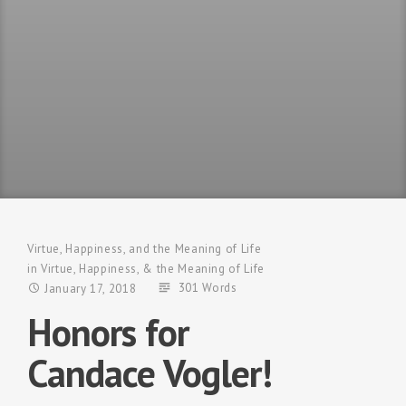
Virtue, Happiness, and the Meaning of Life
in
Virtue, Happiness, & the Meaning of Life
301 Words
January 17, 2018
Honors for
Candace Vogler!