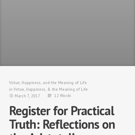
Virtue, Happiness, and the Meaning of Life
in
Virtue, Happiness, & the Meaning of Life
12 Words
March 7, 2017
Register for Practical
Truth: Reflections on