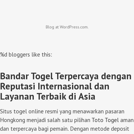
Blog at WordPress.com.
%d
bloggers like this:
Bandar Togel Terpercaya dengan
Reputasi Internasional dan
Layanan Terbaik di Asia
Situs togel online resmi yang menawarkan pasaran
Hongkong menjadi salah satu pilihan
Toto Togel
aman
dan terpercaya bagi pemain. Dengan metode deposit