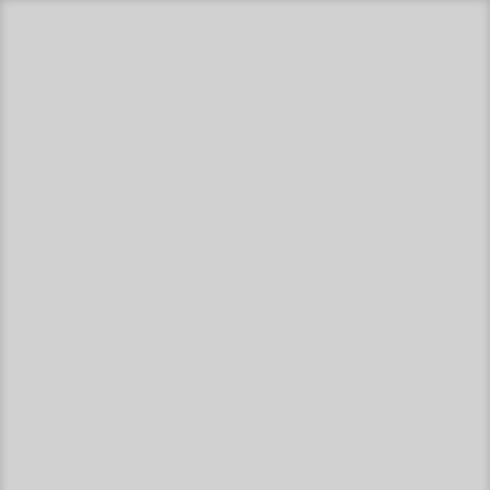
Skip
to
content