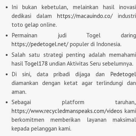
Ini bukan kebetulan, melainkan hasil inovasi
dedikasi dalam
https://macauindo.co/
industri
toto gelap online.
Permainan judi Togel daring
https://pedetogel.net/
populer di Indonesia.
Salah satu strategi penting adalah memahami
hasil
Togel178
undian Aktivitas Seru sebelumnya.
Di sini, data pribadi dijaga dan
Pedetogel
diamankan dengan ketat agar terlindungi dan
aman.
Sebagai platform taruhan,
https://www.recycledmanspeaks.com/videos
kami
berkomitmen memberikan layanan maksimal
kepada pelanggan kami.