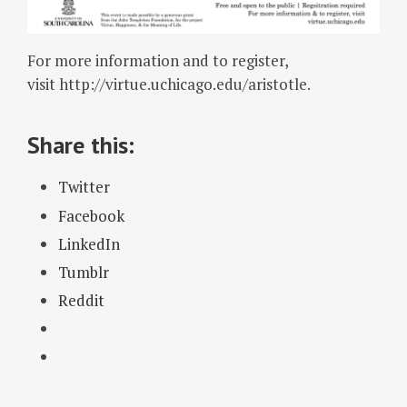
For more information and to register,
visit http://virtue.uchicago.edu/aristotle.
Share this:
Twitter
Facebook
LinkedIn
Tumblr
Reddit