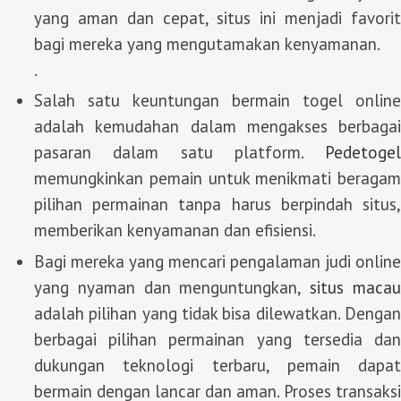
yang aman dan cepat, situs ini menjadi favorit
bagi mereka yang mengutamakan kenyamanan.
.
Salah satu keuntungan bermain togel online
adalah kemudahan dalam mengakses berbagai
pasaran dalam satu platform.
Pedetogel
memungkinkan pemain untuk menikmati beragam
pilihan permainan tanpa harus berpindah situs,
memberikan kenyamanan dan efisiensi.
Bagi mereka yang mencari pengalaman judi online
yang nyaman dan menguntungkan,
situs maca
adalah pilihan yang tidak bisa dilewatkan. Dengan
berbagai pilihan permainan yang tersedia dan
dukungan teknologi terbaru, pemain dapat
bermain dengan lancar dan aman. Proses transaksi