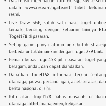
Data hasil togel hari ini toto hk, sgp, sdy tersedia
dalam
www.resea-rchgate.net
tabel keluara
resmi.
Live Draw SGP, salah satu hasil togel online
terbaik, bersaing dengan keluaran lainnya
Rtp
Togel178
di pasaran.
Setiap game punya aturan unik butuh strategi
berbeda untuk dimainkan dengan
Togel 279
baik.
Pemain bebas
Togel158
pilih pasaran togel yang
beragam, andal, dan dapat diandalkan.
Dapatkan
Togel158
informasi terkini tentang
olahraga, jadwal pertandingan, atlet teratas, dan
berita nasional di sini.
Kita akan
Togel178
bahas masalah di duni
olahraga: atlet, manajemen, kebijakan.