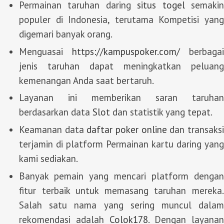
Permainan taruhan daring
situs togel
semaki
populer di Indonesia, terutama Kompetisi yang
digemari banyak orang.
Menguasai
https://kampuspoker.com/
berbagai
jenis taruhan dapat meningkatkan peluang
kemenangan Anda saat bertaruh.
Layanan ini memberikan saran taruhan
berdasarkan data
Slot
dan statistik yang tepat.
Keamanan data
daftar poker online
dan transaks
terjamin di platform Permainan kartu daring yang
kami sediakan.
Banyak pemain yang mencari platform dengan
fitur terbaik untuk memasang taruhan mereka.
Salah satu nama yang sering muncul dalam
rekomendasi adalah
Colok178
. Dengan layanan