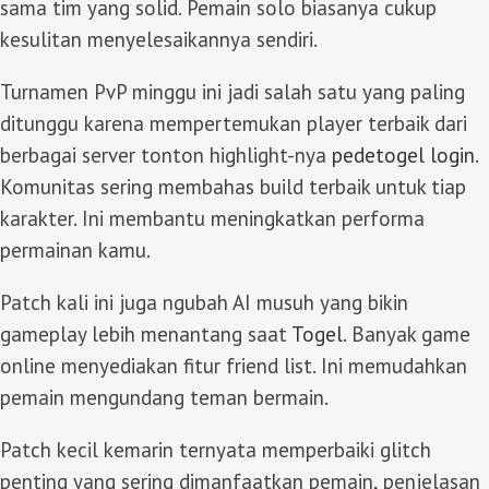
sama tim yang solid. Pemain solo biasanya cukup
kesulitan menyelesaikannya sendiri.
Turnamen PvP minggu ini jadi salah satu yang paling
ditunggu karena mempertemukan player terbaik dari
berbagai server tonton highlight-nya
pedetogel login
.
Komunitas sering membahas build terbaik untuk tiap
karakter. Ini membantu meningkatkan performa
permainan kamu.
Patch kali ini juga ngubah AI musuh yang bikin
gameplay lebih menantang saat
Togel
. Banyak game
online menyediakan fitur friend list. Ini memudahkan
pemain mengundang teman bermain.
Patch kecil kemarin ternyata memperbaiki glitch
penting yang sering dimanfaatkan pemain, penjelasan