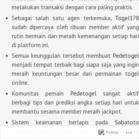
melakukan transaksi dengan cara paling praktis.
Sebagai salah satu agen terkemuka,
Togel178
sudah dipercaya oleh ribuan member aktif yang
rutin bermain dan meraih kemenangan setiap hari
di platform ini.
Semua keunggulan tersebut membuat
Pedetogel
menjadi tempat terbaik bagi siapa saja yang ingin
meraih keuntungan besar dari permainan togel
online.
Komunitas pemain
Pedetogel
sangat aktif
berbagi tips dan prediksi angka setiap hari untuk
membantu sesama member meraih jackpot.
Sistem keamanan berlapis pada
Sabatoto
membuat setiap transaksi aman dari risiko hacking
Follow