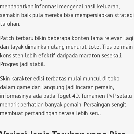
mendapatkan informasi mengenai hasil keluaran,
semakin baik pula mereka bisa mempersiapkan strategi
taruhan.
Patch terbaru bikin beberapa konten lama relevan lagi
dan layak dimainkan ulang menurut
toto
. Tips bermain
konsisten lebih efektif daripada maraton sesekali.
Progres jadi stabil.
Skin karakter edisi terbatas mulai muncul di toko
dalam game dan langsung jadi incaran pemain,
informasinya ada pada
Togel 4D
. Turnamen PvP selalu
menarik perhatian banyak pemain. Persaingan sengit
membuat pertandingan terasa lebih seru.