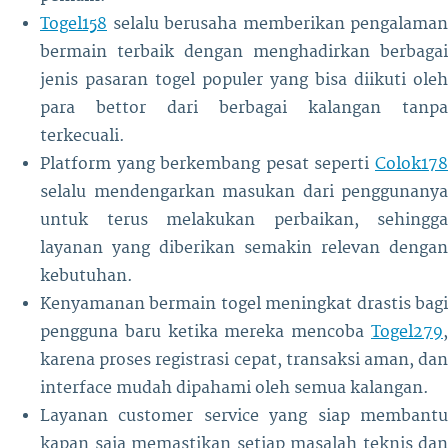
Togel158
selalu berusaha memberikan pengalaman
bermain terbaik dengan menghadirkan berbagai
jenis pasaran togel populer yang bisa diikuti oleh
para bettor dari berbagai kalangan tanpa
terkecuali.
Platform yang berkembang pesat seperti
Colok178
selalu mendengarkan masukan dari penggunanya
untuk terus melakukan perbaikan, sehingga
layanan yang diberikan semakin relevan dengan
kebutuhan.
Kenyamanan bermain togel meningkat drastis bagi
pengguna baru ketika mereka mencoba
Togel279
,
karena proses registrasi cepat, transaksi aman, dan
interface mudah dipahami oleh semua kalangan.
Layanan customer service yang siap membantu
kapan saja memastikan setiap masalah teknis dan