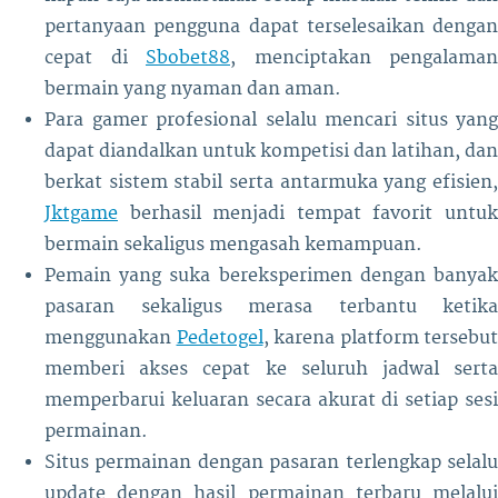
pertanyaan pengguna dapat terselesaikan dengan
cepat di
Sbobet88
, menciptakan pengalaman
bermain yang nyaman dan aman.
Para gamer profesional selalu mencari situs yang
dapat diandalkan untuk kompetisi dan latihan, dan
berkat sistem stabil serta antarmuka yang efisien,
Jktgame
berhasil menjadi tempat favorit untuk
bermain sekaligus mengasah kemampuan.
Pemain yang suka bereksperimen dengan banyak
pasaran sekaligus merasa terbantu ketika
menggunakan
Pedetogel
, karena platform tersebut
memberi akses cepat ke seluruh jadwal serta
memperbarui keluaran secara akurat di setiap sesi
permainan.
Situs permainan dengan pasaran terlengkap selalu
update dengan hasil permainan terbaru melalui