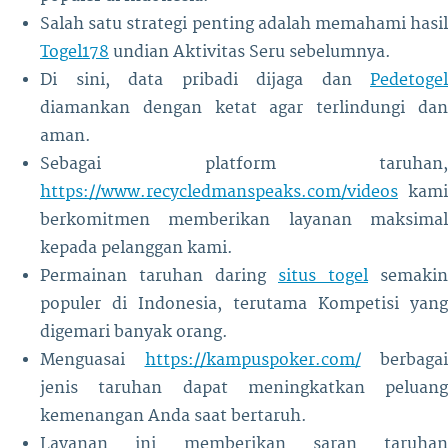
Salah satu strategi penting adalah memahami hasil
Togel178
undian Aktivitas Seru sebelumnya.
Di sini, data pribadi dijaga dan
Pedetogel
diamankan dengan ketat agar terlindungi dan
aman.
Sebagai platform taruhan,
https://www.recycledmanspeaks.com/videos
kami
berkomitmen memberikan layanan maksimal
kepada pelanggan kami.
Permainan taruhan daring
situs togel
semakin
populer di Indonesia, terutama Kompetisi yang
digemari banyak orang.
Menguasai
https://kampuspoker.com/
berbagai
jenis taruhan dapat meningkatkan peluang
kemenangan Anda saat bertaruh.
Layanan ini memberikan saran taruhan