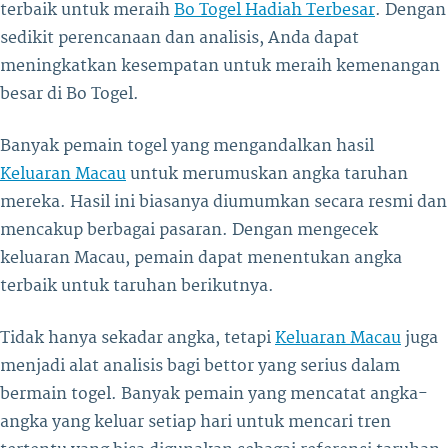
terbaik untuk meraih
Bo Togel Hadiah Terbesar
. Dengan
sedikit perencanaan dan analisis, Anda dapat
meningkatkan kesempatan untuk meraih kemenangan
besar di Bo Togel.
Banyak pemain togel yang mengandalkan hasil
Keluaran Macau
untuk merumuskan angka taruhan
mereka. Hasil ini biasanya diumumkan secara resmi dan
mencakup berbagai pasaran. Dengan mengecek
keluaran Macau, pemain dapat menentukan angka
terbaik untuk taruhan berikutnya.
Tidak hanya sekadar angka, tetapi
Keluaran Macau
juga
menjadi alat analisis bagi bettor yang serius dalam
bermain togel. Banyak pemain yang mencatat angka-
angka yang keluar setiap hari untuk mencari tren