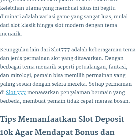
kelebihan utama yang membuat situs ini begitu
diminati adalah variasi game yang sangat luas, mulai
dari slot klasik hingga slot modern dengan tema
menarik.
Keunggulan lain dari Slot777 adalah keberagaman tema
dan jenis permainan slot yang ditawarkan. Dengan
berbagai tema menarik seperti petualangan, fantasi,
dan mitologi, pemain bisa memilih permainan yang
paling sesuai dengan selera mereka. Setiap permainan
di
Slot 777
menawarkan pengalaman bermain yang
berbeda, membuat pemain tidak cepat merasa bosan.
Tips Memanfaatkan Slot Deposit
10k Agar Mendapat Bonus dan