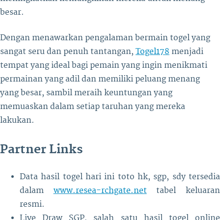
besar.
Dengan menawarkan pengalaman bermain togel yang
sangat seru dan penuh tantangan,
Togel178
menjadi
tempat yang ideal bagi pemain yang ingin menikmati
permainan yang adil dan memiliki peluang menang
yang besar, sambil meraih keuntungan yang
memuaskan dalam setiap taruhan yang mereka
lakukan.
Partner Links
Data hasil togel hari ini toto hk, sgp, sdy tersedia
dalam
www.resea-rchgate.net
tabel keluara
resmi.
Live Draw SGP, salah satu hasil togel online