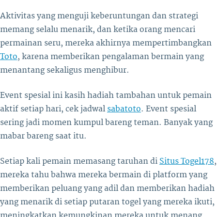
Aktivitas yang menguji keberuntungan dan strategi
memang selalu menarik, dan ketika orang mencari
permainan seru, mereka akhirnya mempertimbangkan
Toto
, karena memberikan pengalaman bermain yang
menantang sekaligus menghibur.
Event spesial ini kasih hadiah tambahan untuk pemain
aktif setiap hari, cek jadwal
sabatoto
. Event spesial
sering jadi momen kumpul bareng teman. Banyak yang
mabar bareng saat itu.
Setiap kali pemain memasang taruhan di
Situs Togel178
,
mereka tahu bahwa mereka bermain di platform yang
memberikan peluang yang adil dan memberikan hadiah
yang menarik di setiap putaran togel yang mereka ikuti,
meningkatkan kemungkinan mereka untuk menang