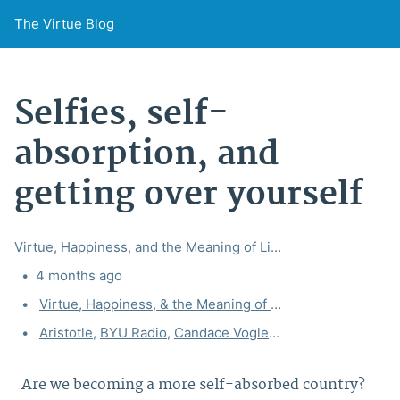
The Virtue Blog
Selfies, self-
absorption, and
getting over yourself
Virtue, Happiness, and the Meaning of Life
4 months ago
Categories:
Virtue, Happiness, & the Meaning of Life
Tags:
Aristotle
,
BYU Radio
,
Candace Vogler
,
David Foster Walla
Are we becoming a more self-absorbed country?