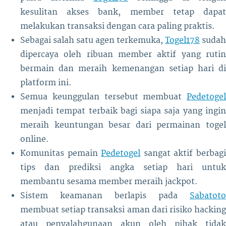
kesulitan akses bank, member tetap dapat
melakukan transaksi dengan cara paling praktis.
Sebagai salah satu agen terkemuka,
Togel178
sudah
dipercaya oleh ribuan member aktif yang rutin
bermain dan meraih kemenangan setiap hari di
platform ini.
Semua keunggulan tersebut membuat
Pedetogel
menjadi tempat terbaik bagi siapa saja yang ingin
meraih keuntungan besar dari permainan togel
online.
Komunitas pemain
Pedetogel
sangat aktif berbag
tips dan prediksi angka setiap hari untuk
membantu sesama member meraih jackpot.
Sistem keamanan berlapis pada
Sabatoto
membuat setiap transaksi aman dari risiko hacking
atau penyalahgunaan akun oleh pihak tidak