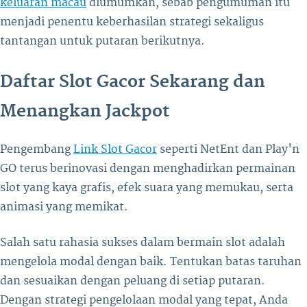
keluaran macau
diumumkan, sebab pengumuman itu
menjadi penentu keberhasilan strategi sekaligus
tantangan untuk putaran berikutnya.
Daftar Slot Gacor Sekarang dan
Menangkan Jackpot
Pengembang
Link Slot Gacor
seperti NetEnt dan Play'n
GO terus berinovasi dengan menghadirkan permainan
slot yang kaya grafis, efek suara yang memukau, serta
animasi yang memikat.
Salah satu rahasia sukses dalam bermain slot adalah
mengelola modal dengan baik. Tentukan batas taruhan
dan sesuaikan dengan peluang di setiap putaran.
Dengan strategi pengelolaan modal yang tepat, Anda