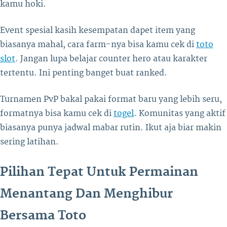
kamu hoki.
Event spesial kasih kesempatan dapet item yang
biasanya mahal, cara farm-nya bisa kamu cek di
toto
slot
. Jangan lupa belajar counter hero atau karakter
tertentu. Ini penting banget buat ranked.
Turnamen PvP bakal pakai format baru yang lebih seru,
formatnya bisa kamu cek di
togel
. Komunitas yang aktif
biasanya punya jadwal mabar rutin. Ikut aja biar makin
sering latihan.
Pilihan Tepat Untuk Permainan
Menantang Dan Menghibur
Bersama Toto