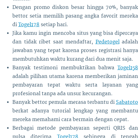
Dengan promo diskon besar hingga 70%, banyak
bettor setia memilih pasang angka favorit mereka
di
Togel178
setiap hari.
Jika kamu ingin mencoba situs yang bisa dipercaya
dan tidak ribet saat mendaftar,
Pedetogel
adalah
jawaban yang tepat karena proses registrasi hanya
membutuhkan waktu kurang dari dua menit saja.
Banyak testimoni membuktikan bahwa
Togel158
adalah pilihan utama karena memberikan jaminan
pembayaran tepat waktu serta layanan yang
profesional tanpa ada unsur kecurangan.
Banyak bettor pemula merasa terbantu di
Sabatoto
berkat adanya tutorial lengkap yang membantu
mereka memahami cara bermain dengan cepat.
Berbagai metode pembayaran seperti QRIS dan
pulsa diterima
Togel178
sehingga di tenga